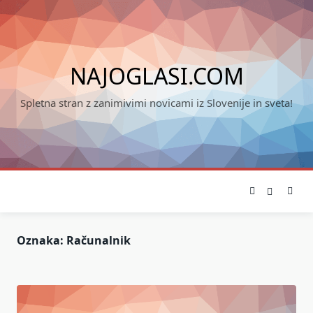
Skip
to
content
NAJOGLASI.COM
Spletna stran z zanimivimi novicami iz Slovenije in sveta!
Oznaka:
Računalnik