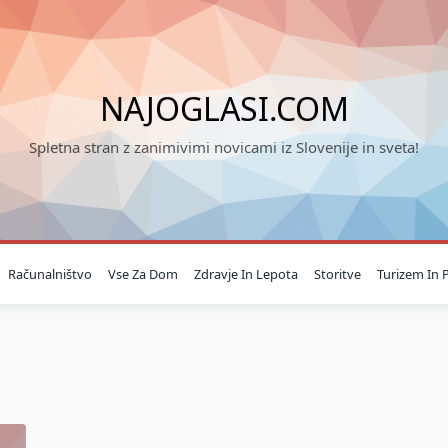
NAJOGLASI.COM
Spletna stran z zanimivimi novicami iz Slovenije in sveta!
Računalništvo
Vse Za Dom
Zdravje In Lepota
Storitve
Turizem In P