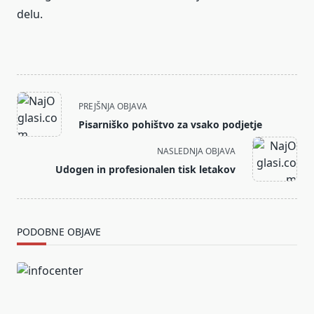
delu.
<span
PREJŠNJA OBJAVA
class="nav-
Pisarniško pohištvo za vsako podjetje
subtitle
screen-
NASLEDNJA OBJAVA
reader-
Udogen in profesionalen tisk letakov
text">Page</span>
PODOBNE OBJAVE