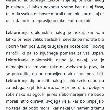
verjetno nič dobrega. Lektoriranje diplomskih nalog
je naloga, ki lahko nekomu vzame kar nekaj časa,
tako da vsekakor boste morali nameniti kar nekaj ur
dela, da bo le to opravljeno tako, kot mora biti.
Lektoriranje diplomskih nalog je nekaj, kar vam
lahko prinese veliko zaslužka, seveda pa morate biti
dobri v tem poslu, saj drugače ne boste dobili dovolj
naročil, ki pa so ključnega pomena za vaš uspeh.
Lektoriranje diplomskih nalog je nekaj, kar je
namenjeno vsem vam, tako da vsekakor je prav, da
se potrudite, da bo opravljeno tako, kot mora biti.
Lektoriranje diplomskih nalog je lahko zelo naporno
za tistega, ki jih lektorira, saj v primeru, da dobijo v
roke neko nalogo, ki je res slabo narejena ne bodo
morali hitro opraviti svojega dela, kar bo pripeljalo
do tega, da bodo morali kar nekaj ur nameniti temu