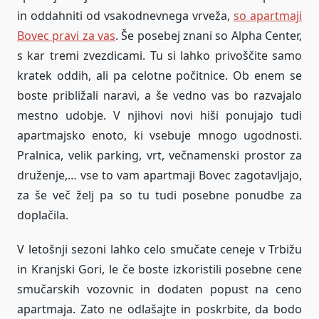
in oddahniti od vsakodnevnega vrveža,
so apartmaji
Bovec pravi za vas
. Še posebej znani so Alpha Center,
s kar tremi zvezdicami. Tu si lahko privoščite samo
kratek oddih, ali pa celotne počitnice. Ob enem se
boste približali naravi, a še vedno vas bo razvajalo
mestno udobje. V njihovi novi hiši ponujajo tudi
apartmajsko enoto, ki vsebuje mnogo ugodnosti.
Pralnica, velik parking, vrt, večnamenski prostor za
druženje,… vse to vam apartmaji Bovec zagotavljajo,
za še več želj pa so tu tudi posebne ponudbe za
doplačila.
V letošnji sezoni lahko celo smučate ceneje v Trbižu
in Kranjski Gori, le če boste izkoristili posebne cene
smučarskih vozovnic in dodaten popust na ceno
apartmaja. Zato ne odlašajte in poskrbite, da bodo