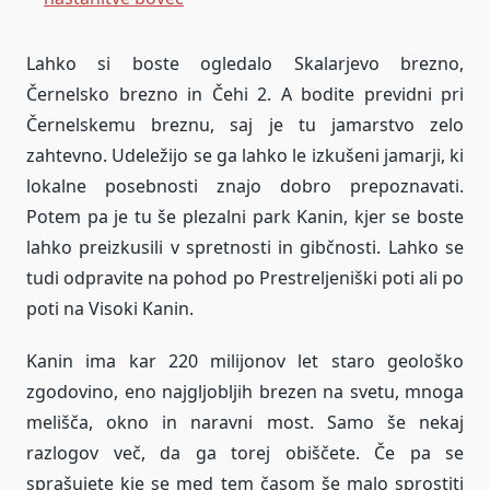
Lahko si boste ogledalo Skalarjevo brezno,
Černelsko brezno in Čehi 2. A bodite previdni pri
Černelskemu breznu, saj je tu jamarstvo zelo
zahtevno. Udeležijo se ga lahko le izkušeni jamarji, ki
lokalne posebnosti znajo dobro prepoznavati.
Potem pa je tu še plezalni park Kanin, kjer se boste
lahko preizkusili v spretnosti in gibčnosti. Lahko se
tudi odpravite na pohod po Prestreljeniški poti ali po
poti na Visoki Kanin.
Kanin ima kar 220 milijonov let staro geološko
zgodovino, eno najgljobljih brezen na svetu, mnoga
melišča, okno in naravni most. Samo še nekaj
razlogov več, da ga torej obiščete. Če pa se
sprašujete kje se med tem časom še malo sprostiti