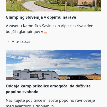
Glamping Slovenija v objemu narave
V zavetju Kamniško-Savinjskih Alp se skriva eden
boljših glampingov v
...
Jan 12, 2026
Oddaja kamp prikolice omogoča, da doživite
popolno svobodo
Načrtujete počitnice in iščete popolno ravnovesje
med avanturo, udobjem in
...