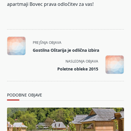
apartmaji Bovec prava odločitev za vas!
<span
PREJŠNJA OBJAVA
class="nav-
Gostilna Oštarija je odlična izbira
subtitle
screen-
NASLEDNJA OBJAVA
reader-
Poletne obleke 2015
text">Page</span>
PODOBNE OBJAVE