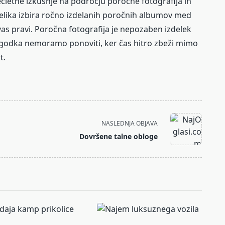
ečletne izkušnje na področju poročne fotografija in
velika izbira ročno izdelanih poročnih albumov med
 vas pravi. Poročna fotografija je nepozaben izdelek
dogodka nemoramo ponoviti, ker čas hitro zbeži mimo
t.
NASLEDNJA OBJAVA
Dovršene talne obloge