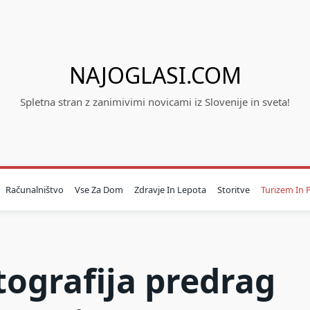
NAJOGLASI.COM
Spletna stran z zanimivimi novicami iz Slovenije in sveta!
Računalništvo
Vse Za Dom
Zdravje In Lepota
Storitve
Turizem In P
tografija predrag