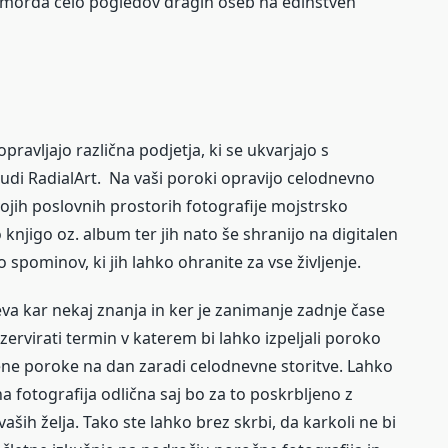
n morda celo pogledov dragih oseb na edinstven
 opravljajo različna podjetja, ki se ukvarjajo s
 tudi RadialArt. Na vaši poroki opravijo celodnevno
ojih poslovnih prostorih fotografije mojstrsko
o knjigo oz. album ter jih nato še shranijo na digitalen
 spominov, ki jih lahko ohranite za vse življenje.
va kar nekaj znanja in ker je zanimanje zadnje čase
rezervirati termin v katerem bi lahko izpeljali poroko
 ene poroke na dan zaradi celodnevne storitve. Lahko
a fotografija odlična saj bo za to poskrbljeno z
ih želja. Tako ste lahko brez skrbi, da karkoli ne bi