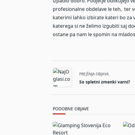
izpadlo dobro. Podjetje odlikujejo v
profesionalne obdelave le teh, ter 
katerimi lahko izbirate kateri bo za
katerega si ne želimo izgubiti saj 
ostane pa nam le spomin na mlados
<span
PREJŠNJA OBJAVA
class="nav-
So spletni zmenki varni?
subtitle
screen-
reader-
text">Page</span>
PODOBNE OBJAVE