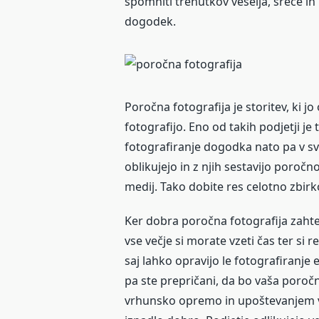
spomniti trenutkov veselja, sreče i
dogodek.
Poročna fotografija je storitev, ki jo
fotografijo. Eno od takih podjetji je
fotografiranje dogodka nato pa v sv
oblikujejo in z njih sestavijo poročn
medij. Tako dobite res celotno zbirko
Ker dobra poročna fotografija zahte
vse večje si morate vzeti čas ter si 
saj lahko opravijo le fotografiranje
pa ste prepričani, da bo vaša poročn
vrhunsko opremo in upoštevanjem vaš